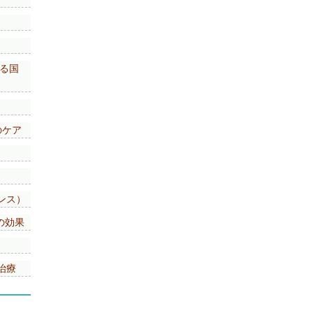
いる国
のケア
）
）
ンス）
の効果
治療