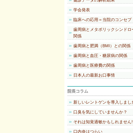
健診データの解析結果
学会発表
臨床への応用＝当院のコンセプ
歯周病とメタボリックシンドロ
関係
歯周病と肥満（BMI）との関係
歯周病と血圧・糖尿病の関係
歯周病と医療費の関係
日本人の最新お口事情
院長コラム
新しいレントゲンを導入しまし
口臭を気にしていませんか？
それは知覚過敏かもしれません!
口内炎はつらい