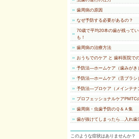
歯周病の原因
なぜ予防する必要があるの？
70歳で平均20本の歯が残って
も！
歯周病の治療方法
おうちでのケア と 歯科医院で
予防法―ホームケア（歯みがき
予防法―ホームケア（舌ブラシ
予防法―プロケア（メインテナ
プロフェッショナルケアPMTC
歯周病・虫歯予防のＱ＆Ａ集
歯が抜けてしまったら…入れ歯
このような症状はありませんか？