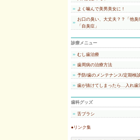
よく噛んで美男美女に！
お口の臭い、大丈夫？？「他臭
「自臭症」
診療メニュー
むし歯治療
歯周病の治療方法
予防/歯のメンテナンス/定期検
歯が抜けてしまったら…入れ歯
歯科グッズ
舌ブラシ
●リンク集