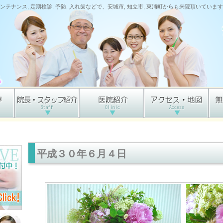
ンテナンス, 定期検診, 予防, 入れ歯などで、安城市, 知立市, 東浦町からも来院頂いています
平成３０年６月４日