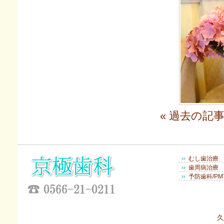
« 過去の
むし歯治療
歯周病治療
予防歯科/PM
久