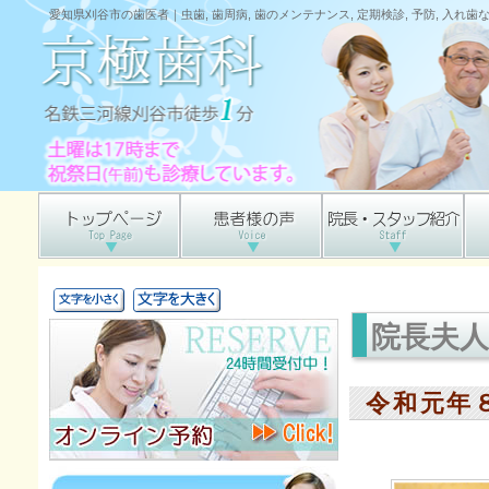
愛知県刈谷市の歯医者｜虫歯, 歯周病, 歯のメンテナンス, 定期検診, 予防, 入れ
院長夫
令和元年