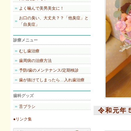
よく噛んで美男美女に！
お口の臭い、大丈夫？？「他臭症」と
「自臭症」
診療メニュー
むし歯治療
歯周病の治療方法
予防/歯のメンテナンス/定期検診
歯が抜けてしまったら…入れ歯治療
歯科グッズ
舌ブラシ
令和元年
●リンク集