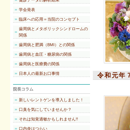
健診データの解析結果
学会発表
臨床への応用＝当院のコンセプト
歯周病とメタボリックシンドロームの
関係
歯周病と肥満（BMI）との関係
歯周病と血圧・糖尿病の関係
歯周病と医療費の関係
日本人の最新お口事情
令和元年
院長コラム
新しいレントゲンを導入しました！
口臭を気にしていませんか？
それは知覚過敏かもしれません!!
口内炎はつらい