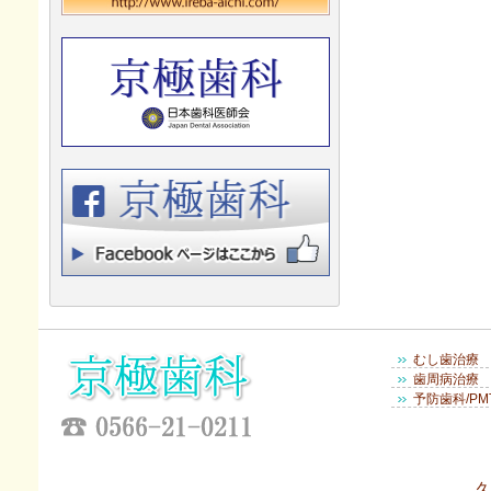
むし歯治療
歯周病治療
予防歯科/PM
久