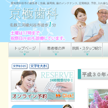
愛知県刈谷市の歯医者｜虫歯, 歯周病, 歯のメンテナンス, 定期検診, 予防, 入れ
平成３０年