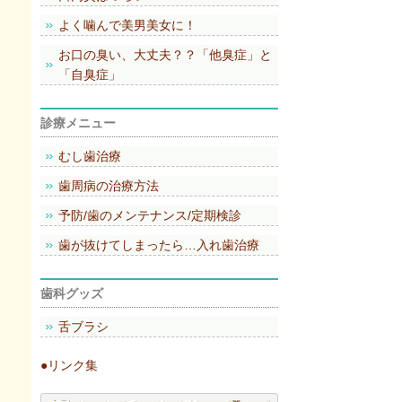
よく噛んで美男美女に！
お口の臭い、大丈夫？？「他臭症」と
「自臭症」
診療メニュー
むし歯治療
歯周病の治療方法
予防/歯のメンテナンス/定期検診
歯が抜けてしまったら…入れ歯治療
歯科グッズ
舌ブラシ
●リンク集