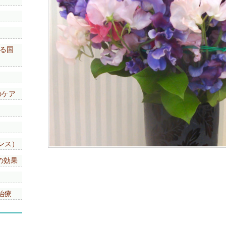
いる国
のケア
）
）
ンス）
の効果
治療