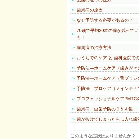
歯周病の原因
なぜ予防する必要があるの？
70歳で平均20本の歯が残って
も！
歯周病の治療方法
おうちでのケア と 歯科医院で
予防法―ホームケア（歯みがき
予防法―ホームケア（舌ブラシ
予防法―プロケア（メインテナ
プロフェッショナルケアPMTC
歯周病・虫歯予防のＱ＆Ａ集
歯が抜けてしまったら…入れ歯
このような症状はありませんか？