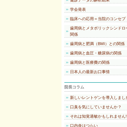
健診データの解析結果
学会発表
臨床への応用＝当院のコンセプ
歯周病とメタボリックシンドロ
関係
歯周病と肥満（BMI）との関係
歯周病と血圧・糖尿病の関係
歯周病と医療費の関係
日本人の最新お口事情
院長コラム
新しいレントゲンを導入しまし
口臭を気にしていませんか？
それは知覚過敏かもしれません!
口内炎はつらい