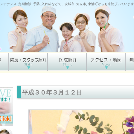
ンテナンス, 定期検診, 予防, 入れ歯などで、安城市, 知立市, 東浦町からも来院頂いています
平成３０年３月１２日