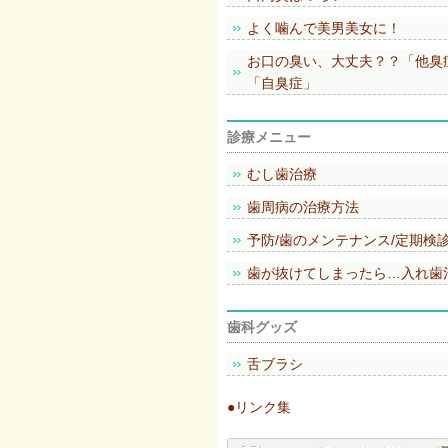
よく噛んで美男美女に！
お口の臭い、大丈夫？？「他臭
「自臭症」
診療メニュー
むし歯治療
歯周病の治療方法
予防/歯のメンテナンス/定期検
歯が抜けてしまったら…入れ歯
歯科グッズ
舌ブラシ
●リンク集