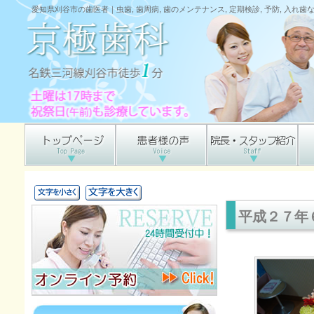
愛知県刈谷市の歯医者｜虫歯, 歯周病, 歯のメンテナンス, 定期検診, 予防, 入れ
平成２７年