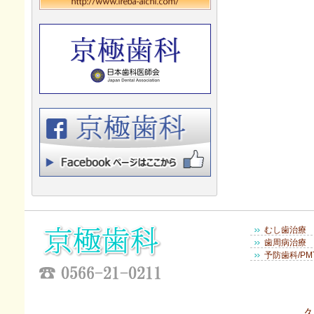
むし歯治療
歯周病治療
予防歯科/PM
久