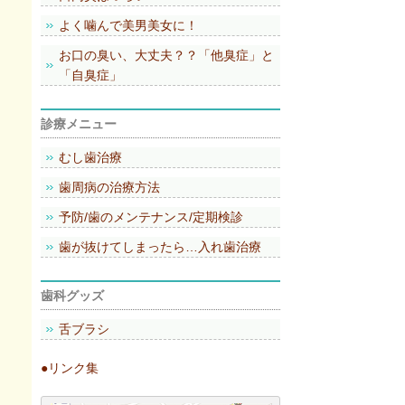
よく噛んで美男美女に！
お口の臭い、大丈夫？？「他臭症」と
「自臭症」
診療メニュー
むし歯治療
歯周病の治療方法
予防/歯のメンテナンス/定期検診
歯が抜けてしまったら…入れ歯治療
歯科グッズ
舌ブラシ
●リンク集