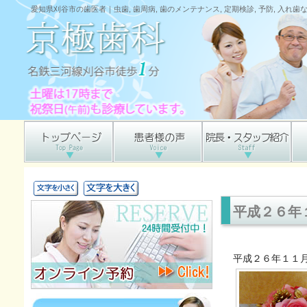
愛知県刈谷市の歯医者｜虫歯, 歯周病, 歯のメンテナンス, 定期検診, 予防, 入れ
平成２６年
平成２６年１１