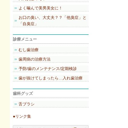
よく噛んで美男美女に！
お口の臭い、大丈夫？？「他臭症」と
「自臭症」
診療メニュー
むし歯治療
歯周病の治療方法
予防/歯のメンテナンス/定期検診
歯が抜けてしまったら…入れ歯治療
歯科グッズ
舌ブラシ
●リンク集