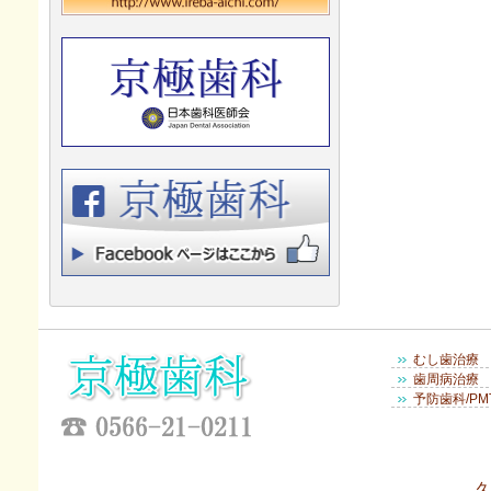
むし歯治療
歯周病治療
予防歯科/PM
久