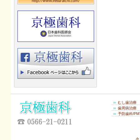
むし歯治療
歯周病治療
予防歯科/PM
久