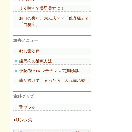
よく噛んで美男美女に！
お口の臭い、大丈夫？？「他臭症」と
「自臭症」
診療メニュー
むし歯治療
歯周病の治療方法
予防/歯のメンテナンス/定期検診
歯が抜けてしまったら…入れ歯治療
歯科グッズ
舌ブラシ
●リンク集