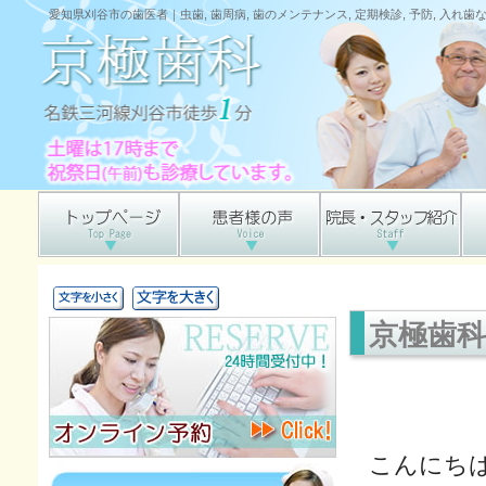
愛知県刈谷市の歯医者｜虫歯, 歯周病, 歯のメンテナンス, 定期検診, 予防, 入れ
京極歯科だ
こんにち