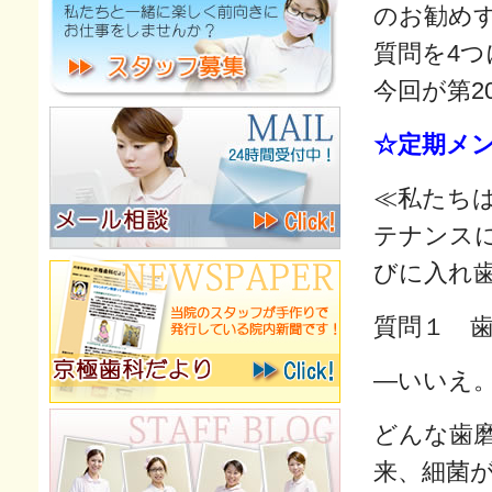
のお勧め
質問を4
今回が第2
☆定期メ
≪私たち
テナンス
びに入れ
質問１ 
―いいえ
どんな歯
来、細菌