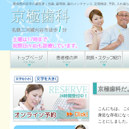
愛知県刈谷市の歯医者｜虫歯, 歯周病, 歯のメンテナンス, 定期検診, 予防, 入れ
京極歯科だよ
こんにちは。 
身近な存在にな
ことにしました