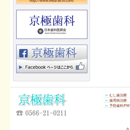
むし歯治療
歯周病治療
予防歯科/PM
久