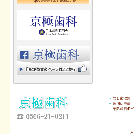
むし歯治療
歯周病治療
予防歯科/PM
久