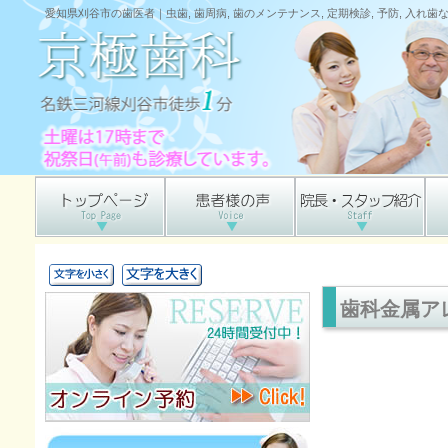
愛知県刈谷市の歯医者｜虫歯, 歯周病, 歯のメンテナンス, 定期検診, 予防, 入れ
歯科金属ア