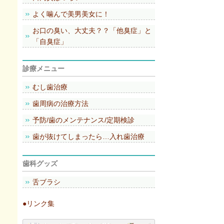
よく噛んで美男美女に！
お口の臭い、大丈夫？？「他臭症」と
「自臭症」
診療メニュー
むし歯治療
歯周病の治療方法
予防/歯のメンテナンス/定期検診
歯が抜けてしまったら…入れ歯治療
歯科グッズ
舌ブラシ
●リンク集